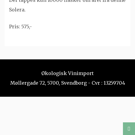
Der tappes kun 10000 flasker om året fra denne
Solera.
Pris: 575,-
Økologisk Vinimport
Møllergade 72, 5700, Svendborg - Cvr : 13259704