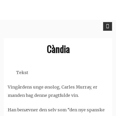
Skip
to
content
Càndia
Tekst
Vingårdens unge ønolog, Carles Murray, er
manden bag denne pragtfulde vin.
Han benævner den selv som “den nye spanske