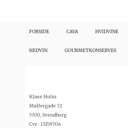
Skip
to
content
FORSIDE
CAVA
HVIDVINE
HEDVIN
GOURMETKONSERVES
Klaus Holm
Møllergade 72
5700, Svendborg
Cvr : 13259704