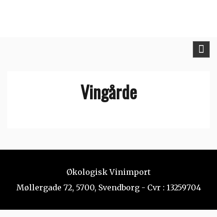
Skip
to
content
Vingårde
Økologisk Vinimport
Møllergade 72, 5700, Svendborg - Cvr : 13259704