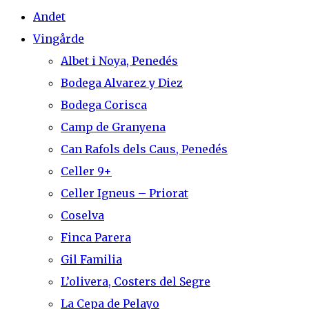
Andet
Vingårde
Albet i Noya, Penedés
Bodega Alvarez y Diez
Bodega Corisca
Camp de Granyena
Can Rafols dels Caus, Penedés
Celler 9+
Celler Igneus – Priorat
Coselva
Finca Parera
Gil Familia
L’olivera, Costers del Segre
La Cepa de Pelayo