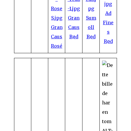
Ad
Gran
Sum
Fine
Gran
Caus
oll
s
Caus
Rød
Rød
Rød
Rosé