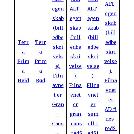
Terr
Terr
a
a
Prim
Prim
a
a
Hvid
Rød