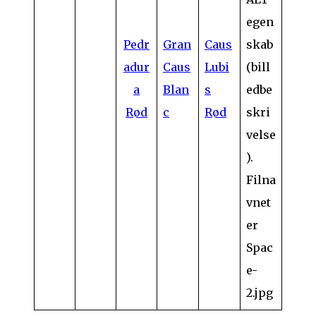
Pedr
Gran
Caus
adur
Caus
Lubi
a
Blan
s
Rød
c
Rød