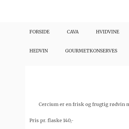
Skip
to
content
FORSIDE
CAVA
HVIDVINE
HEDVIN
GOURMETKONSERVES
Cercium er en frisk og frugtig rødvin 
Pris pr. flaske 140,-