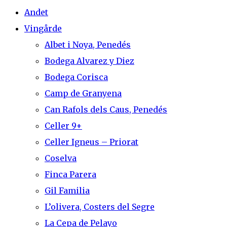
Andet
Vingårde
Albet i Noya, Penedés
Bodega Alvarez y Diez
Bodega Corisca
Camp de Granyena
Can Rafols dels Caus, Penedés
Celler 9+
Celler Igneus – Priorat
Coselva
Finca Parera
Gil Familia
L’olivera, Costers del Segre
La Cepa de Pelayo