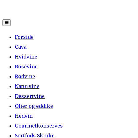
Skip
to
content
Forside
Cava
Hvidvine
Rosévine
Rødvine
Naturvine
Dessertvine
Olier og eddike
Hedvin
Gourmetkonserves
Sortfods Skinke