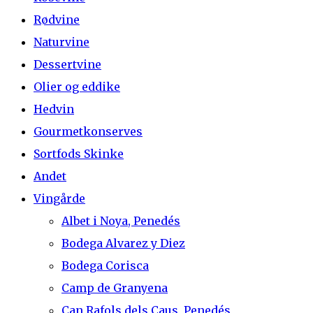
Rødvine
Naturvine
Dessertvine
Olier og eddike
Hedvin
Gourmetkonserves
Sortfods Skinke
Andet
Vingårde
Albet i Noya, Penedés
Bodega Alvarez y Diez
Bodega Corisca
Camp de Granyena
Can Rafols dels Caus, Penedés