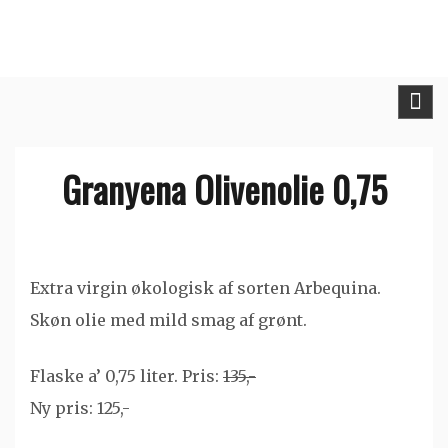
Skip
to
content
Granyena Olivenolie 0,75
Extra virgin økologisk af sorten Arbequina.
Skøn olie med mild smag af grønt.
Flaske a’ 0,75 liter. Pris:
135,-
Ny pris: 125,-