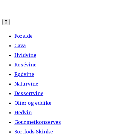
Skip
to
content
Forside
Cava
Hvidvine
Rosévine
Rødvine
Naturvine
Dessertvine
Olier og eddike
Hedvin
Gourmetkonserves
Sortfods Skinke