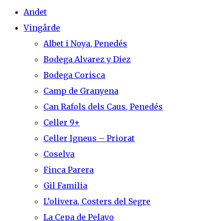
Andet
Vingårde
Albet i Noya, Penedés
Bodega Alvarez y Diez
Bodega Corisca
Camp de Granyena
Can Rafols dels Caus, Penedés
Celler 9+
Celler Igneus – Priorat
Coselva
Finca Parera
Gil Familia
L’olivera, Costers del Segre
La Cepa de Pelayo