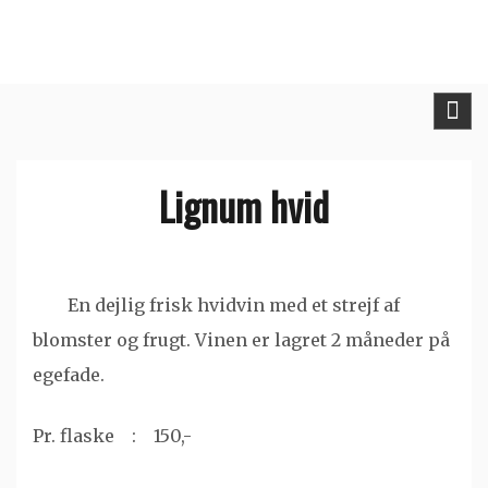
Skip
to
content
Lignum hvid
En dejlig frisk hvidvin med et strejf af
blomster og frugt. Vinen er lagret 2 måneder på
egefade.
Pr. flaske : 150,-