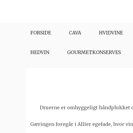
Skip
to
content
FORSIDE
CAVA
HVIDVINE
HEDVIN
GOURMETKONSERVES
Druerne er omhyggeligt håndplukket o
Gæringen foregår i Allier egefade, hvor v