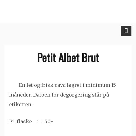
Skip
to
content
Petit Albet Brut
En let og frisk cava lagret i minimum 15
måneder. Datoen for degorgering står på
etiketten.
Pr. flaske : 150,-