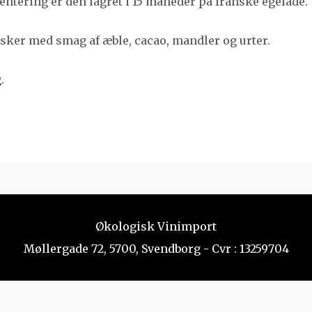
entering er den lagret i 15 måneder på franske egefade.
asker med smag af æble, cacao, mandler og urter.
.
Økologisk Vinimport
Møllergade 72, 5700, Svendborg - Cvr : 13259704