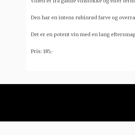
Vinen er fra gamle vinstokke og efter ferm
Den har en intens rubinrød farve og overr
Det er en potent vin med en lang eftersmag
Pris: 185,-