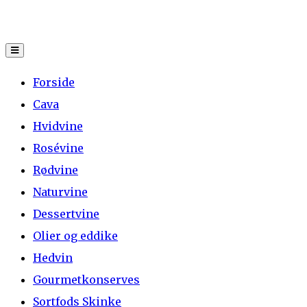
Skip
to
content
Forside
Cava
Hvidvine
Rosévine
Rødvine
Naturvine
Dessertvine
Olier og eddike
Hedvin
Gourmetkonserves
Sortfods Skinke